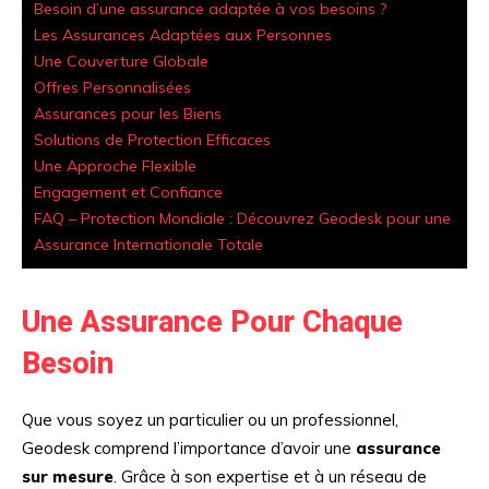
Besoin d’une assurance adaptée à vos besoins ?
Les Assurances Adaptées aux Personnes
Une Couverture Globale
Offres Personnalisées
Assurances pour les Biens
Solutions de Protection Efficaces
Une Approche Flexible
Engagement et Confiance
FAQ – Protection Mondiale : Découvrez Geodesk pour une
Assurance Internationale Totale
Une Assurance Pour Chaque
Besoin
Que vous soyez un particulier ou un professionnel,
Geodesk comprend l’importance d’avoir une
assurance
sur mesure
. Grâce à son expertise et à un réseau de