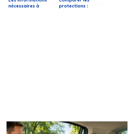
Les informations
Comparer les
nécessaires à
protections :
connaître sur
Assurance
l’assurance moto
interruption de
voyage vs
Assurance maladie
de voyage
X
D'autres articles aux tops !