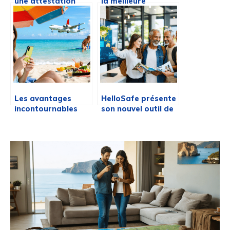
une attestation
la meilleure
d’assurance
application de
multirisque
banque en ligne ?
habitation ?
Les avantages
HelloSafe présente
incontournables
son nouvel outil de
d’une assurance
comparaison dédié
voyage lors de vos
aux assurances
escapades à
voyage en France
l’étranger