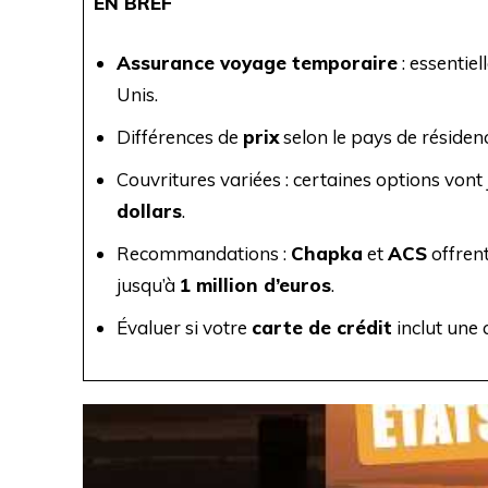
EN BREF
Assurance voyage temporaire
: essentie
Unis.
Différences de
prix
selon le pays de résiden
Couvritures variées : certaines options vont
dollars
.
Recommandations :
Chapka
et
ACS
offren
jusqu’à
1 million d’euros
.
Évaluer si votre
carte de crédit
inclut une 