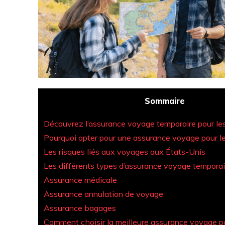
Sommaire
Découvrez l’assurance voyage temporaire pour le
Pourquoi opter pour une assurance voyage pour le
Les risques liés aux voyages aux États-Unis
Les différents types d’assurance voyage temporai
Assurance médicale
Assurance annulation de voyage
Assurance bagages
Comment choisir la meilleure assurance voyage po