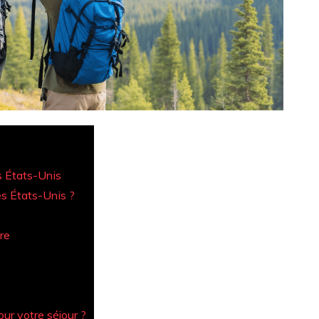
s États-Unis
s États-Unis ?
re
ur votre séjour ?